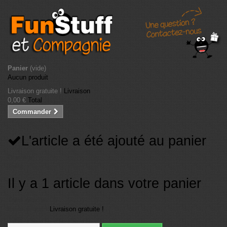
Panier
(vide)
Aucun produit
Livraison gratuite !
Livraison
0,00 €
Total
Commander
L'article a été ajouté au panier
Quantité
Total
Il y a 1 article dans votre panier
Total articles
Frais de port
Livraison gratuite !
Total