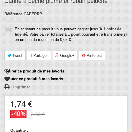
Canne à pêche plume et ruban peluche
Référence
CAPEPRP
En achetant ce produit vous pouvez gagner jusqu'à
1
point de
fidélité
. Votre panier totalisera
1
point
pouvant être transformé(s)
en un bon de réduction de
0,05 €
.
Tweet
Partager
Google+
Pinterest
Retirer ce produit de mes favoris
Ajouter ce produit à mes favoris
Imprimer
1,74 €
-40%
2,90 €
Quantité :