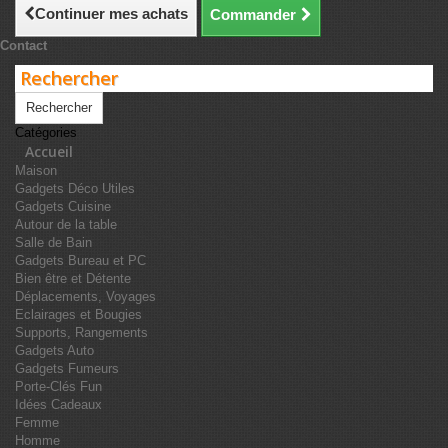
Continuer mes achats
Commander
Contact
Rechercher
Catégories
Accueil
Maison
Gadgets Déco Utiles
Gadgets Cuisine
Autour de la table
Salle de Bain
Gadgets Bureau et PC
Bien être et Détente
Déplacements, Voyages
Eclairages et Bougies
Supports, Rangements
Gadgets Auto
Gadgets Fumeurs
Porte-Clés Fun
Idées Cadeaux
Femme
Homme