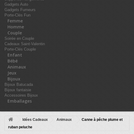
Gadgets Auto
Gadgets Fumeurs
Porte-Clés Fun
Femme
Homme
Couple
Soirée en Couple
Cadeaux Saint-Valentin
Porte-Clés Couple
Enfant
Bébé
Animaux
Jeux
Bijoux
Bijoux Batucada
Bijoux fantaisie
Accessoires Bijoux
Emballages
Idées Cadeaux
Animaux
Canne à pêche plume et
ruban peluche