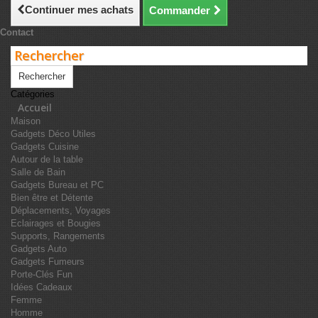
Continuer mes achats
Commander
Contact
Rechercher
Catégories
Accueil
Maison
Gadgets Déco Utiles
Gadgets Cuisine
Autour de la table
Salle de Bain
Gadgets Bureau et PC
Bien être et Détente
Déplacements, Voyages
Eclairages et Bougies
Supports, Rangements
Gadgets Auto
Gadgets Fumeurs
Porte-Clés Fun
Idées Cadeaux
Femme
Homme