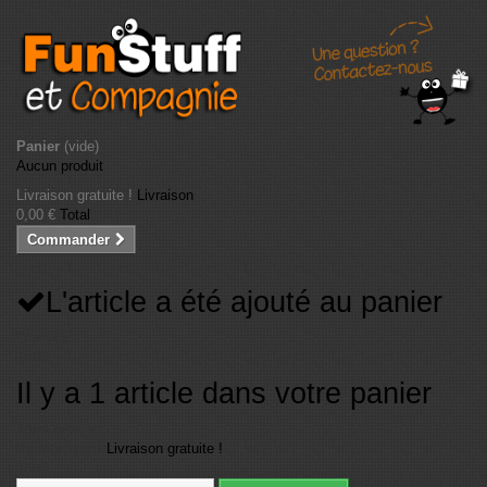
Panier
(vide)
Aucun produit
Livraison gratuite !
Livraison
0,00 €
Total
Commander
L'article a été ajouté au panier
Quantité
Total
Il y a 1 article dans votre panier
Total articles
Frais de port
Livraison gratuite !
Total