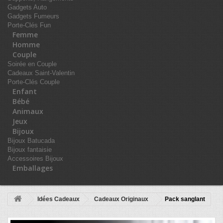
Gadgets Auto
Gadgets Fumeurs
Porte-Clés Fun
Femme
Homme
Couple
Soirée en Couple
Cadeaux Saint-Valentin
Porte-Clés Couple
Enfant
Bébé
Animaux
Jeux
Bijoux
Bijoux Batucada
Bijoux fantaisie
Accessoires Bijoux
Emballages
Idées Cadeaux
Cadeaux Originaux
Pack sanglant